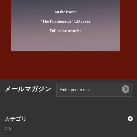
on the front:
"The Phantonauts" CD cover
Full color transfer
メールマガジン
カテゴリ
CDs