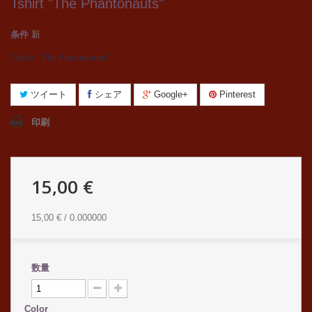
Tshirt "The Phantonauts"
条件
新
Tshirt "The Phantonauts"
ツイート
シェア
Google+
Pinterest
印刷
15,00 €
15,00 €
/ 0.000000
数量
Color